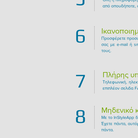
από οπουδήποτε, ο
6
Ικανοποιημ
Προσφέρετε προσωπ
σας με e-mail ή s
τους.
7
Πλήρης υ
Τηλεφωνική, ηλεκ
επιπλέον σελιδα 
8
Μηδενικό 
Με το InStyleApp δ
Έχετε πάντα, αυτόμ
πάντα.