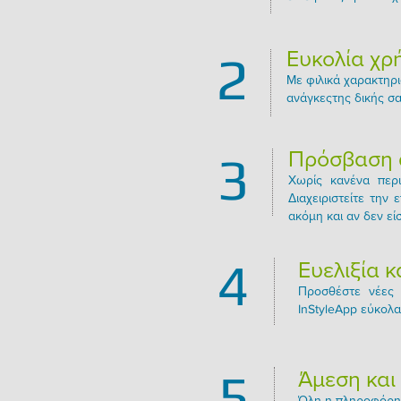
Ευκολία χρ
2
Με φιλικά χαρακτηρι
ανάγκεςτης δικής σ
Πρόσβαση 
3
Χωρίς κανένα περι
Διαχειριστείτε την
ακόμη και αν δεν εί
4
Ευελιξία 
Προσθέστε νέες 
InStyleApp εύκολα
5
Άμεση και
Όλη η πληροφόρησ