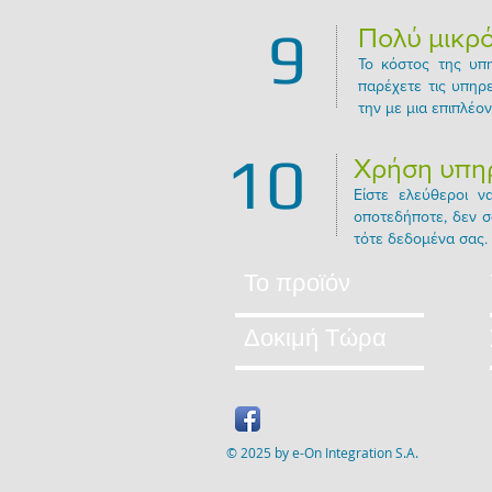
9
Πολύ μικρ
Το κόστος της υπη
παρέχετε τις υπηρ
την με μια επιπλέο
10
Χρήση υπηρ
Είστε ελεύθεροι ν
οποτεδήποτε, δεν σ
τότε δεδομένα σας.
Το προϊόν
Δοκιμή Τώρα
© 2025 by e-On Integration S.A.